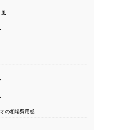
ク風
風
？
？
オの相場費用感